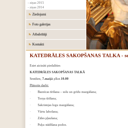
- ziņas 2015
- ziņas 2014
Ziedojumi
Foto galerijas
Atbalstītāji
Kontakti
KATEDRĀLES SAKOPŠANAS TALKA - sestdi
Esiet aicināti piedalīties
KATEDRĀLES SAKOPŠANAS TALKĀ
Sestdien,
7.maijā
plkst.
10.00
Plānotie darbi:
· Baznīcas tīrīšana – solu un grīdu mazgāšana;
· Torņa tīrīšana;
· Sakristejas logu mazgāšana;
· Vārtu labošana;
· Zāles pļaušana;
· Puķu stādīšana podos.