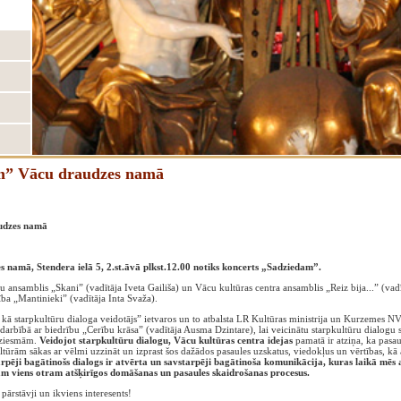
m” Vācu draudzes namā
udzes namā
s namā, Stendera ielā 5, 2.st.āvā plkst.12.00 notiks koncerts „Sadziedam”.
 ansamblis „Skani” (vadītāja Iveta Gailiša) un Vācu kultūras centra ansamblis „Reiz bija...” (vad
a „Mantinieki” (vadītāja Inta Svaža).
kā starpkultūru dialoga veidotājs” ietvaros un to atbalsta LR Kultūras ministrija un Kurzemes NV
sadarbībā ar biedrību „Cerību krāsa” (vadītāja Ausma Dzintare), lai veicinātu starpkultūru dialogu s
dziesmām.
Veidojot starpkultūru dialogu, Vācu kultūras centra idejas
pamatā ir atziņa, ka pasa
ultūrām sākas ar vēlmi uzzināt un izprast šos dažādos pasaules uzskatus, viedokļus un vērtības, kā a
rpēji bagātinošs dialogs ir atvērta un savstarpēji bagātinoša komunikācija, kuras laikā mēs a
m viens otram atšķirīgos domāšanas un pasaules skaidrošanas procesus.
ārstāvji un ikviens interesents!