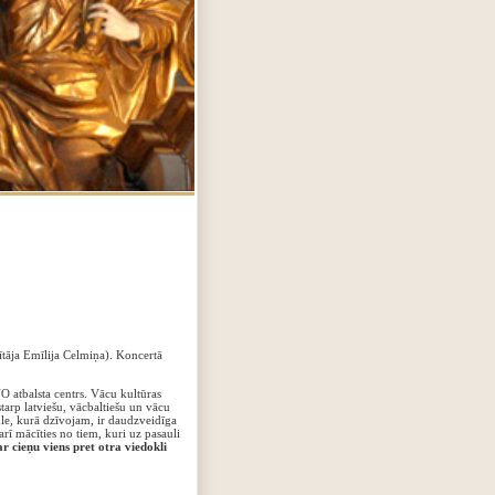
ītāja Emīlija Celmiņa). Koncertā
O atbalsta centrs. Vācu kultūras
tarp latviešu, vācbaltiešu un vācu
ule, kurā dzīvojam, ir daudzveidīga
rī mācīties no tiem, kuri uz pasauli
r cieņu viens pret otra viedokli