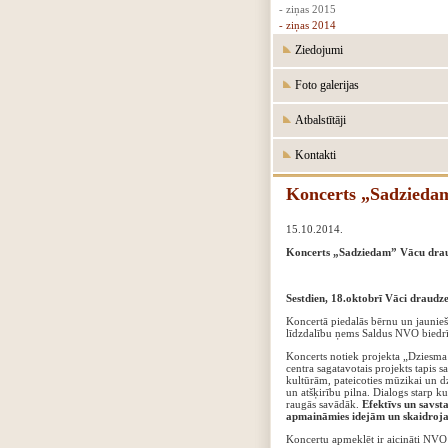
- ziņas 2015
- ziņas 2014
Ziedojumi
Foto galerijas
Atbalstītāji
Kontakti
Koncerts „Sadzieda
15.10.2014.
Koncerts „Sadziedam” Vācu dra
Sestdien, 18.oktobrī Vāci draudze
Koncertā piedalās bērnu un jauniešu
līdzdalību ņems Saldus NVO biedrīb
Koncerts notiek projekta „Dziesma 
centra sagatavotais projekts tapis 
kultūrām, pateicoties mūzikai un 
un atšķirību pilna. Dialogs starp k
raugās savādāk.
Efektīvs un savsta
apmaināmies idejām un skaidroja
Koncertu apmeklēt ir aicināti NVO p