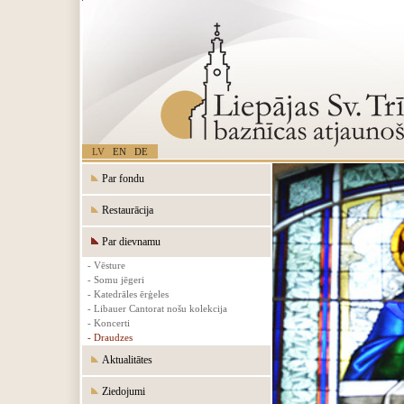
LV
EN
DE
Par fondu
Restaurācija
Par dievnamu
- Vēsture
- Somu jēgeri
- Katedrāles ērģeles
- Libauer Cantorat nošu kolekcija
- Koncerti
- Draudzes
Aktualitātes
Ziedojumi